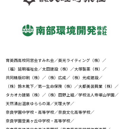
育英西高校同窓会すみれ会
英光ライティング（株）
（福）延明福祉会
太田建設（株）
大塚製薬（株）
共同精版印刷（株）
（株）広成
（株）光成建設
（株）鈴木靴下
第一生命保険（株）
大都美装興業（株）
タカオカ建築（株）
（株）田野上組
学校法人帝塚山学園
天然湧出温泉ゆららの湯
天理大学
奈良学園中学校・高等学校
奈良文化高等学校
奈良学園登美ヶ丘中学校・高等学校