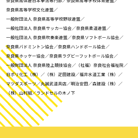
奈良県高体連日本拳法専門部
奈良県高等学校体育連盟
奈良県高等学校文化連盟
一般財団法人 奈良県高等学校野球連盟
一般社団法人 奈良県サッカー協会
奈良県柔道連盟
一般社団法人 奈良県吹奏楽連盟
奈良県ソフトボール協会
奈良県バドミントン協会
奈良県ハンドボール協会
奈良県ホッケー協会
奈良県ラグビーフットボール協会
一般財団法人 奈良県陸上競技協会
（社福）奈良社会福祉院
日ポリ化工（株）
（株）疋田建設
福井水道工業（株）
マツダスポーツ
丸誠武道具店
明治安田
森建設（株）
（株）山村組
ランドセルの木ノ下