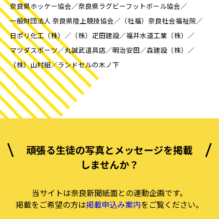
奈良県ホッケー協会
奈良県ラグビーフットボール協会
一般財団法人 奈良県陸上競技協会
（社福）奈良社会福祉院
日ポリ化工（株）
（株）疋田建設
福井水道工業（株）
マツダスポーツ
丸誠武道具店
明治安田
森建設（株）
（株）山村組
ランドセルの木ノ下
頑張る生徒の写真とメッセージを掲載
しませんか？
当サイトは奈良新聞紙面との連動企画です。
掲載をご希望の方は
掲載申込み案内
をご覧ください。