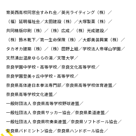
育英西高校同窓会すみれ会
英光ライティング（株）
（福）延明福祉会
太田建設（株）
大塚製薬（株）
共同精版印刷（株）
（株）広成
（株）光成建設
（株）鈴木靴下
第一生命保険（株）
大都美装興業（株）
タカオカ建築（株）
（株）田野上組
学校法人帝塚山学園
天然湧出温泉ゆららの湯
天理大学
奈良学園中学校・高等学校
奈良文化高等学校
奈良学園登美ヶ丘中学校・高等学校
奈良県高体連日本拳法専門部
奈良県高等学校体育連盟
奈良県高等学校文化連盟
一般財団法人 奈良県高等学校野球連盟
一般社団法人 奈良県サッカー協会
奈良県柔道連盟
一般社団法人 奈良県吹奏楽連盟
奈良県ソフトボール協会
奈良県バドミントン協会
奈良県ハンドボール協会