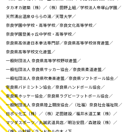
タカオカ建築（株）
（株）田野上組
学校法人帝塚山学園
天然湧出温泉ゆららの湯
天理大学
奈良学園中学校・高等学校
奈良文化高等学校
奈良学園登美ヶ丘中学校・高等学校
奈良県高体連日本拳法専門部
奈良県高等学校体育連盟
奈良県高等学校文化連盟
一般財団法人 奈良県高等学校野球連盟
一般社団法人 奈良県サッカー協会
奈良県柔道連盟
一般社団法人 奈良県吹奏楽連盟
奈良県ソフトボール協会
奈良県バドミントン協会
奈良県ハンドボール協会
奈良県ホッケー協会
奈良県ラグビーフットボール協会
一般財団法人 奈良県陸上競技協会
（社福）奈良社会福祉院
日ポリ化工（株）
（株）疋田建設
福井水道工業（株）
マツダスポーツ
丸誠武道具店
明治安田
森建設（株）
（株）山村組
ランドセルの木ノ下